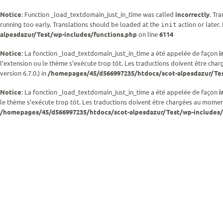
Notice
: Function _load_textdomain_just_in_time was called
incorrectly
. Tr
running too early. Translations should be loaded at the
action or later.
init
alpesdazur/Test/wp-includes/functions.php
on line
6114
Notice
: La fonction _load_textdomain_just_in_time a été appelée de façon
i
l’extension ou le thème s’exécute trop tôt. Les traductions doivent être cha
version 6.7.0.) in
/homepages/45/d566997235/htdocs/scot-alpesdazur/Tes
Notice
: La fonction _load_textdomain_just_in_time a été appelée de façon
i
le thème s’exécute trop tôt. Les traductions doivent être chargées au momen
/homepages/45/d566997235/htdocs/scot-alpesdazur/Test/wp-includes/
Passer
au
contenu