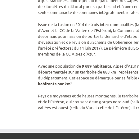
Alpes-Maritimes, limitrophe du département des Alpes 
de kilomètres du littoral pour sa partie sud et à une cent
seule communauté de communes intégralement rurale d
Issue de la fusion en 2014 de trois intercommunalités (l
d’Azur et la CC de la Vallée de l’Estéron), la Commun
désormais pour mission de porter la démarche d’élabora
d’évaluation et de révision du Schéma de Cohérence Terr
l’arrêté préfectoral du 14 juin 2017). Le périmètre du SC
membres de la CC Alpes d’Azur.
Avec une population de
9 689 habitants,
Alpes d’Azur 
départementale sur un territoire de 888 km² représentan
du département. Cet espace se démarque par sa faible 
habitants par km²
.
Pays de moyennes et de hautes montagnes, le territoire 
et de l’Estéron, qui creusent deux gorges nord-sud (celle
vallées est-ouest (celle du Var et celle de l’Estéron). 