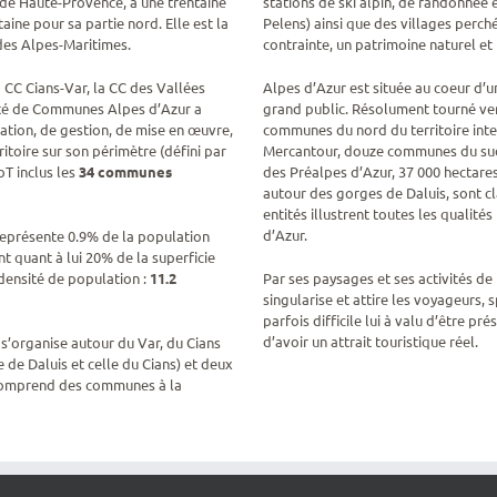
de Haute-Provence, à une trentaine
stations de ski alpin, de randonnée e
aine pour sa partie nord. Elle est la
Pelens) ainsi que des villages perché
es Alpes-Maritimes.
contrainte, un patrimoine naturel et 
a CC Cians-Var, la CC des Vallées
Alpes d’Azur est située au coeur d’
auté de Communes Alpes d’Azur a
grand public. Résolument tourné ver
tion, de gestion, de mise en œuvre,
communes du nord du territoire int
itoire sur son périmètre (défini par
Mercantour, douze communes du sud 
oT inclus les
34 communes
des Préalpes d’Azur, 37 000 hectares
autour des gorges de Daluis, sont c
entités illustrent toutes les quali
d’Azur.
représente 0.9% de la population
t quant à lui 20% de la superficie
densité de population :
11.2
Par ses paysages et ses activités d
singularise et attire les voyageurs, 
parfois difficile lui à valu d’être p
d’avoir un attrait touristique réel.
s’organise autour du Var, du Cians
 de Daluis et celle du Cians) et deux
Il comprend des communes à la