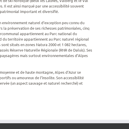
t de ski nordique (Beuil les Launes, Valberg et le Val
s. Il est ainsi marqué par une accessibilité souvent
patrimonial important et diversifié.
un environnement naturel d’exception peu connu du
s la préservation de ses richesses patrimoniales, cinq
ercommunal appartiennent au Parc national du
du territoire appartiennent au Parc naturel régional
 sont situés en zones Natura 2000 et 1 082 hectares,
lassés Réserve Naturelle Régionale (RNR de Daluis). Ses
tés paysagères mais surtout environnementales d’Alpes
e moyenne et de haute montagne, Alpes d’Azur se
sportifs ou amoureux de l’insolite. Son accessibilité
réservée (un aspect sauvage et naturel recherché) et