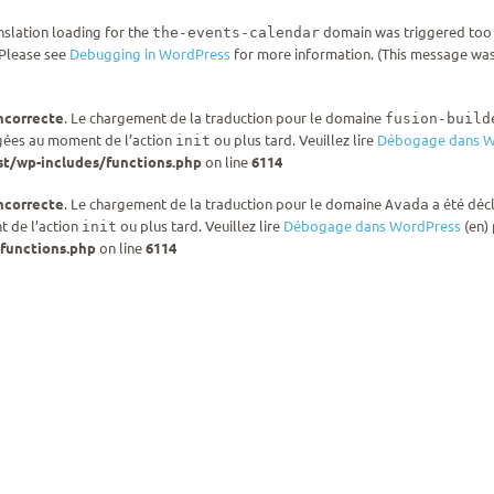
anslation loading for the
domain was triggered too ea
the-events-calendar
 Please see
Debugging in WordPress
for more information. (This message was 
ncorrecte
. Le chargement de la traduction pour le domaine
fusion-build
rgées au moment de l’action
ou plus tard. Veuillez lire
Débogage dans W
init
t/wp-includes/functions.php
on line
6114
ncorrecte
. Le chargement de la traduction pour le domaine
a été déc
Avada
t de l’action
ou plus tard. Veuillez lire
Débogage dans WordPress
(en) 
init
functions.php
on line
6114